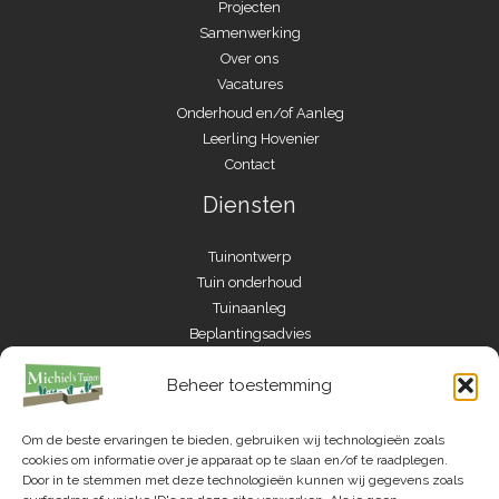
Projecten
Samenwerking
Over ons
Vacatures
Onderhoud en/of Aanleg
Leerling Hovenier
Contact
Diensten
Tuinontwerp
Tuin onderhoud
Tuinaanleg
Beplantingsadvies
Beheer toestemming
Om de beste ervaringen te bieden, gebruiken wij technologieën zoals
cookies om informatie over je apparaat op te slaan en/of te raadplegen.
Door in te stemmen met deze technologieën kunnen wij gegevens zoals
KVK: 74671596