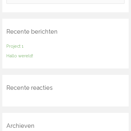
o
e
k
Recente berichten
n
a
Project 1
a
Hallo wereld!
r
:
Recente reacties
Archieven