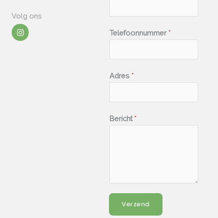
Volg ons
I
Telefoonnummer
*
n
s
t
a
g
r
Adres
*
a
m
Bericht
*
Verzend