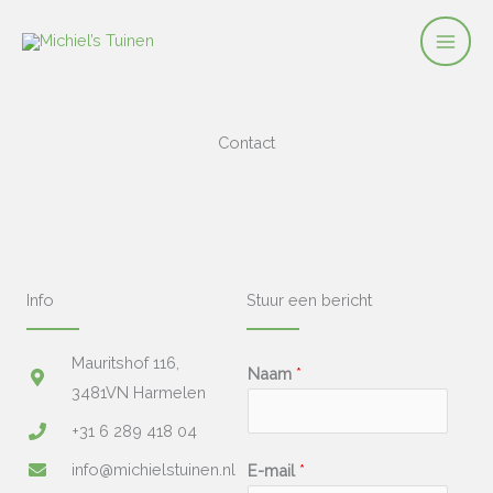
Ga
naar
de
inhoud
Contact
Info
Stuur een bericht
Mauritshof 116,
Naam
*
3481VN Harmelen
+31 6 289 418 04
info@michielstuinen.nl
E-mail
*