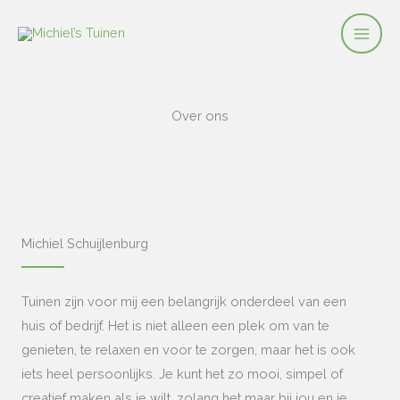
Ga
naar
de
inhoud
Over ons
Michiel Schuijlenburg
Tuinen zijn voor mij een belangrijk onderdeel van een
huis of bedrijf. Het is niet alleen een plek om van te
genieten, te relaxen en voor te zorgen, maar het is ook
iets heel persoonlijks. Je kunt het zo mooi, simpel of
creatief maken als je wilt, zolang het maar bij jou en je